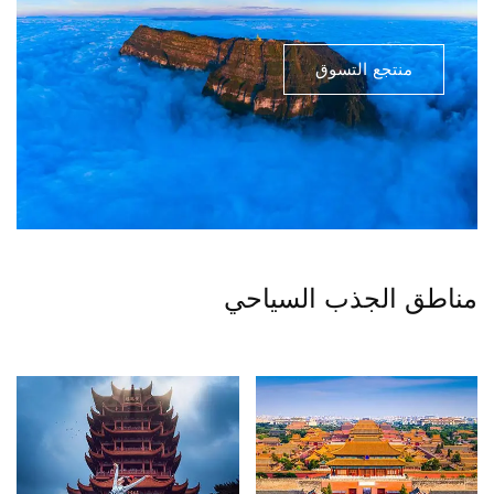
منتجع التسوق
مناطق الجذب السياحي
ووهان
بكين
شينزين
هاينان
هونان
سيتشوان
زيان