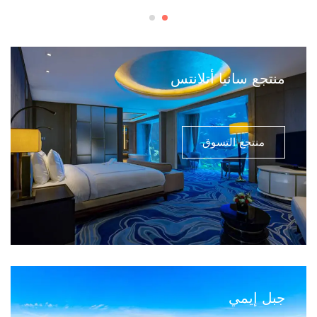
منتجع سانيا أتلانتس
منتجع التسوق
جبل إيمي