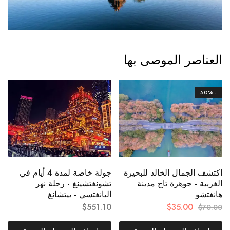
العناصر الموصى بها
- 50%
اكتشف الجمال الخالد للبحيرة
جولة خاصة لمدة 4 أيام في
الغربية - جوهرة تاج مدينة
تشونغتشينغ - رحلة نهر
هانغتشو
اليانغتسي - ييتشانغ
$
35.00
$
551.10
$
70.00